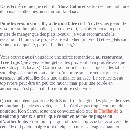
Dans la même rue que celui du
Starz Cabaret
se trouve une multitude
de bars/discothèques ainsi que sur la plage.
Pour les restaurants, il y a de quoi faire
et si l’envie vous prend de
savourer un bon plat italien (parce que oui, parfois on en a un peu
marre de manger que des plats locaux), je vous recommande le
restaurant Duomo. Le propriétaire est italien (un vrai !) et les plats sont
vraiment de qualité, parole d’italienne 😉 !
Vous pouvez aussi vous faire une soirée romantique
au restaurant
Tree Tops
(prévoyez le budget car les prix sont bien plus élevés que
ceux des plats locaux). Comme son nom le laisse supposer, les tables
sont disposées sur et tout autour d’un arbre sous forme de petites
terrasses individuelles dans une ambiance tamisée. Le service est au
top (voire peut-être un peu too much) mais pour une soirée en
amoureux, c’est pas mal ! La nourriture est divine.
Quand on entend parler de Koh Samui, on imagine des plages de rêves
et pourtant, j’ai été assez déçue … Je n’arrive pas trop à comprendre
pourquoi Koh Samui reste tant convoitée alors que
la Thaïlande
a
beaucoup mieux à offrir que ce soit en terme de plages ou
d’authenticité.
Enfin bon, j’ai quand même apprécié la découverte de
cette île qui garde malgré tout quelques parties sauvages quand on