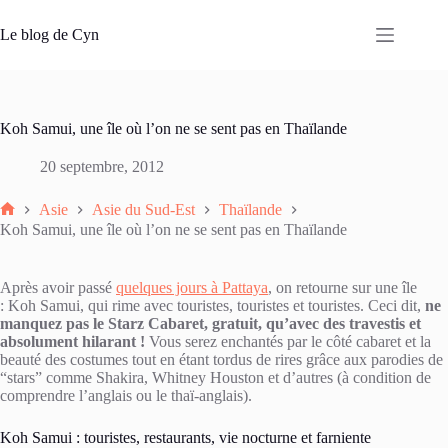
Passer
au
Le blog de Cyn
contenu
Koh Samui, une île où l’on ne se sent pas en Thaïlande
20 septembre, 2012
Asie
Asie du Sud-Est
Thaïlande
Accueil
Koh Samui, une île où l’on ne se sent pas en Thaïlande
Après avoir passé
quelques jours à Pattaya
, on retourne sur une île
: Koh Samui, qui rime avec touristes, touristes et touristes. Ceci dit,
ne
manquez pas le Starz Cabaret, gratuit, qu’avec des travestis et
absolument hilarant !
Vous serez enchantés par le côté cabaret et la
beauté des costumes tout en étant tordus de rires grâce aux parodies de
“stars” comme Shakira, Whitney Houston et d’autres (à condition de
comprendre l’anglais ou le thaï-anglais).
Koh Samui : touristes, restaurants, vie nocturne et farniente